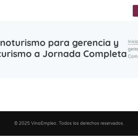
Enoturismo para gerencia y
Inici
gere
oturismo a Jornada Completa
Comp
© 2025 VinoEmpleo. Todos los derechos reservados.