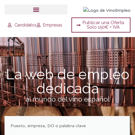
Publicar una Oferta
Candidatos
Empresas
Solo 150€ + IVA
La web de empleo
dedicada
al mundo del vino español
keyword