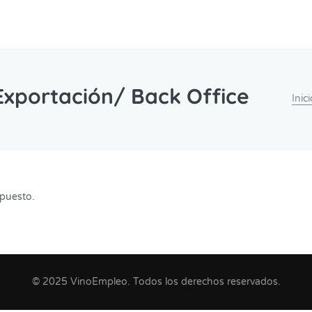
Exportación/ Back Office
Inic
 puesto.
© 2025 VinoEmpleo. Todos los derechos reservados.