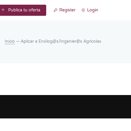
Publica tu oferta
Register
Login
Inicio
— Aplicar a Enólog@s/Ingenier@s Agrícolas