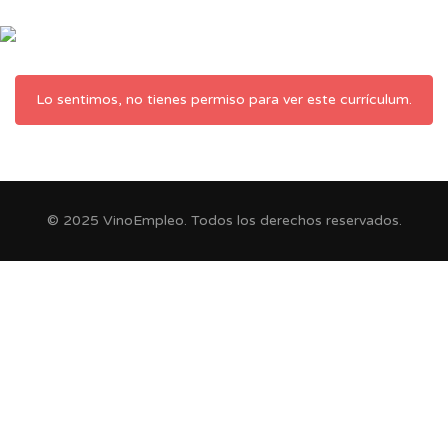
Lo sentimos, no tienes permiso para ver este currículum.
© 2025 VinoEmpleo. Todos los derechos reservados.