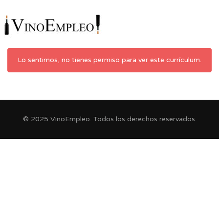
Lo sentimos, no tienes permiso para ver este currículum.
© 2025 VinoEmpleo. Todos los derechos reservados.