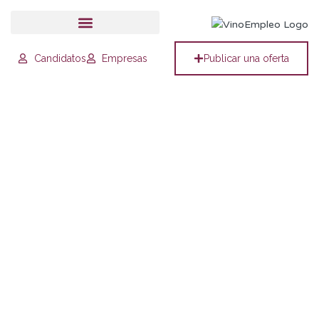
Candidatos
Empresas
Publicar una oferta
Operario Especialista de
Vendimia
Villabuena de Álava, 01307, Álava, España
Bodega de Rioja Alavesa