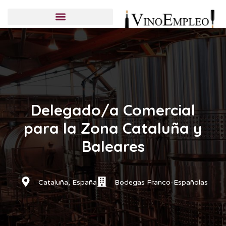
Servicios de selección
Candidatos
Empresas
Publicar una oferta
Delegado/a Comercial
para la Zona Cataluña y
Baleares
Cataluña, España
Bodegas Franco-Españolas