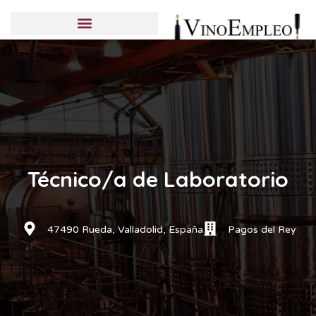
Servicios de selección
Candidatos
Empresas
Publicar una oferta
Técnico/a de Laboratorio
47490 Rueda, Valladolid, España
Pagos del Rey