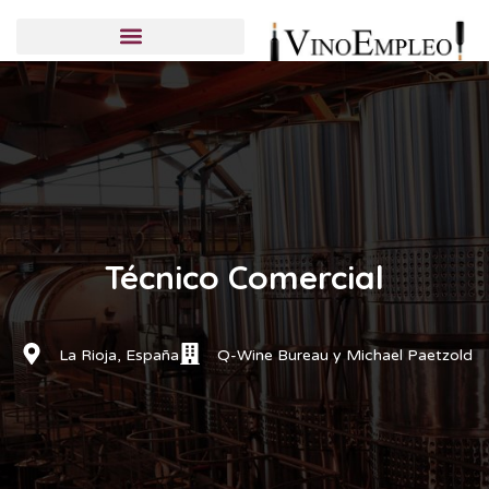
Servicios de selección
Candidatos
Empresas
Publicar una oferta
Técnico Comercial
La Rioja, España
Q-Wine Bureau y Michael Paetzold